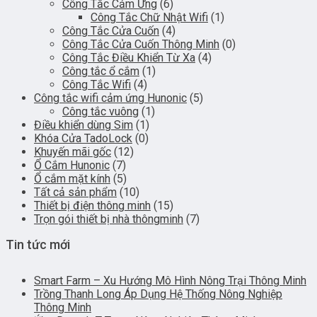
Công Tắc Cảm Ứng
(6)
Công Tắc Chữ Nhật Wifi
(1)
Công Tắc Cửa Cuốn
(4)
Công Tắc Cửa Cuốn Thông Minh
(0)
Công Tắc Điều Khiển Từ Xa
(4)
Công tắc ổ cắm
(1)
Công Tắc Wifi
(4)
Công tắc wifi cảm ứng Hunonic
(5)
Công tắc vuông
(1)
Điều khiển dùng Sim
(1)
Khóa Cửa TadoLock
(0)
Khuyến mãi gốc
(12)
Ổ Cắm Hunonic
(7)
Ổ cắm mặt kính
(5)
Tất cả sản phẩm
(10)
Thiết bị điện thông minh
(15)
Trọn gói thiết bị nhà thôngminh
(7)
Tin tức mới
Smart Farm – Xu Hướng Mô Hình Nông Trại Thông Minh
Trồng Thanh Long Áp Dụng Hệ Thống Nông Nghiệp
Thông Minh