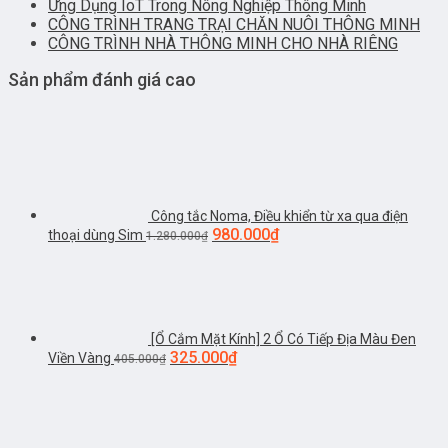
Ứng Dụng IoT Trong Nông Nghiệp Thông Minh
CÔNG TRÌNH TRANG TRẠI CHĂN NUÔI THÔNG MINH
CÔNG TRÌNH NHÀ THÔNG MINH CHO NHÀ RIÊNG
Sản phẩm đánh giá cao
Công tắc Noma, Điều khiển từ xa qua điện
980.000
₫
thoại dùng Sim
1.280.000
₫
[Ổ Cắm Mặt Kính] 2 Ổ Có Tiếp Địa Màu Đen
325.000
₫
Viền Vàng
405.000
₫