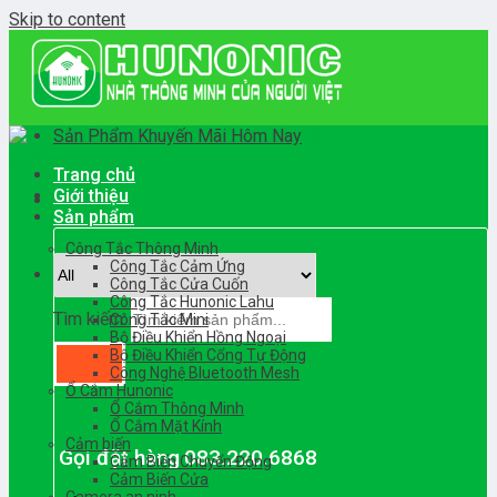
Skip to content
Sản Phẩm Khuyến Mãi Hôm Nay
Trang chủ
Giới thiệu
Sản phẩm
Công Tắc Thông Minh
Công Tắc Cảm Ứng
Công Tắc Cửa Cuốn
Công Tắc Hunonic Lahu
Tìm kiếm:
Công Tắc Mini
Bộ Điều Khiển Hồng Ngoại
Bộ Điều Khiển Cổng Tự Động
Công Nghệ Bluetooth Mesh
Ổ Cắm Hunonic
Ổ Cắm Thông Minh
Ổ Cắm Mặt Kính
Cảm biến
Gọi đặt hàng
083.220.6868
Cảm Biến Chuyển Động
Cảm Biến Cửa