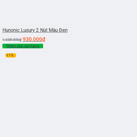
Hunonic Luxury 2 Nút Màu Đen
930.000
₫
1.038.000
₫
Thêm vào giỏ hàng
-11%