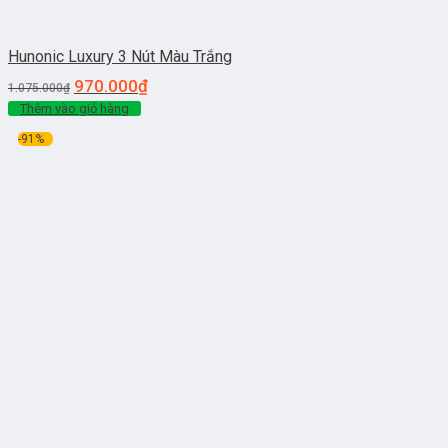
Hunonic Luxury 3 Nút Màu Trắng
970.000
₫
1.075.000
₫
Thêm vào giỏ hàng
-91%