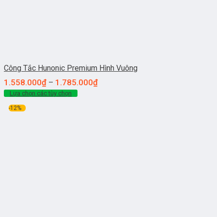
Công Tắc Hunonic Premium Hình Vuông
1.558.000
₫
1.785.000
₫
–
Lựa chọn các tùy chọn
-12%