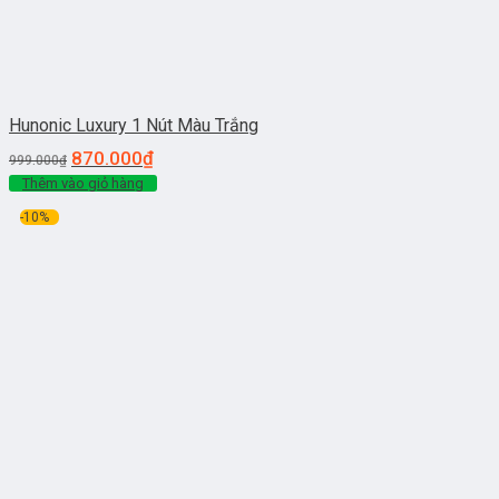
Hunonic Luxury 1 Nút Màu Trắng
870.000
₫
999.000
₫
Thêm vào giỏ hàng
-10%