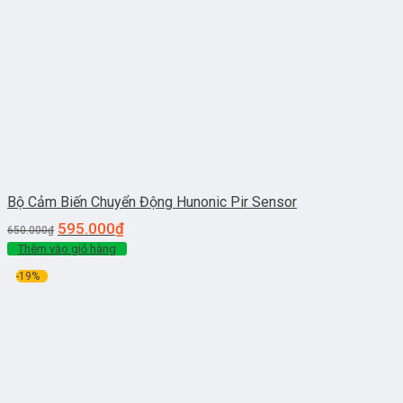
Bộ Cảm Biến Chuyển Động Hunonic Pir Sensor
595.000
₫
650.000
₫
Thêm vào giỏ hàng
-19%