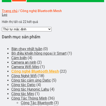
Trang chủ
/
Công nghệ Bluetooth Mesh
Lọc
Hiển thị tất cả 22 kết quả
Danh mục sản phẩm
Bán chạy nhất tuần
(0)
Bộ điều khiển hồng ngoại Ir Smart
(1)
Cảm biến
(4)
Camera an ninh
(2)
Camera Wifi Mini
(1)
Công nghệ Bluetooth Mesh
(22)
Công Nghệ Wifi
(18)
Công tắc cảm ứng Datic
(5)
Công tắc Datic
(4)
Công tắc Hunonic Lahu
(4)
Công tắc Mini
(1)
Công Tắc Thông Minh
(36)
Công Tắc Bluetooth
(3)