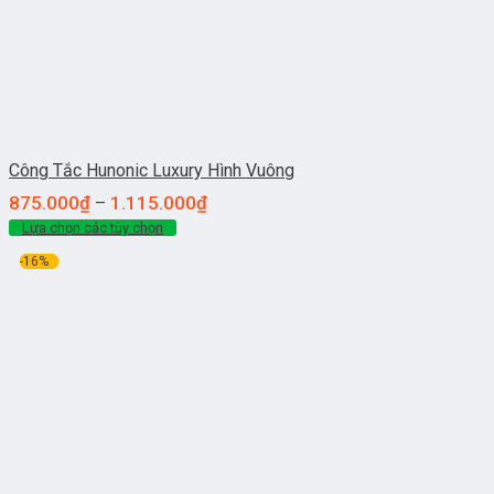
Công Tắc Hunonic Luxury Hình Vuông
875.000
₫
1.115.000
₫
–
Lựa chọn các tùy chọn
-16%