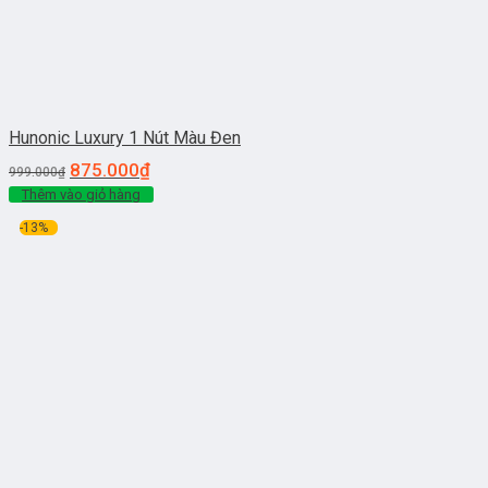
Hunonic Luxury 1 Nút Màu Đen
875.000
₫
999.000
₫
Thêm vào giỏ hàng
-13%