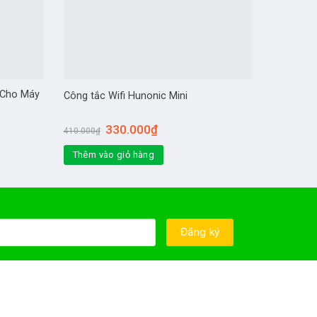
 Cho Máy
Công tắc Wifi Hunonic Mini
Hunonic 
330.000
₫
410.000
₫
999.000
₫
Thêm vào giỏ hàng
Thêm và