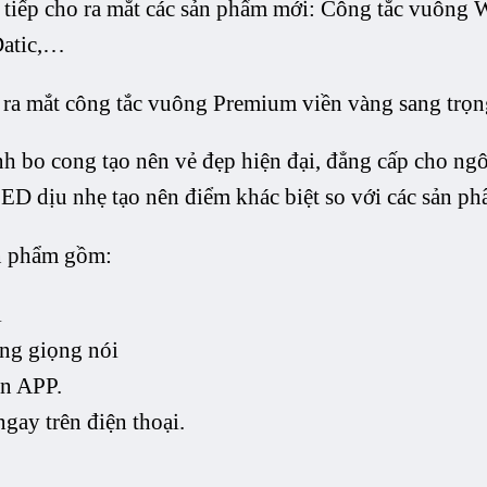
 tiếp cho ra mắt các sản phẩm mới: Công tắc vuông 
Datic,…
o ra mắt công tắc vuông Premium viền vàng sang trọ
h bo cong tạo nên vẻ đẹp hiện đại, đẳng cấp cho ngôi
ED dịu nhẹ tạo nên điểm khác biệt so với các sản phẩ
ản phẩm gồm:
i
ằng giọng nói
ên APP.
 ngay trên điện thoại.