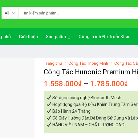
Tìm
kiếm:
g chủ
Giới thiệu
Sản phẩm
Công Trình Đã Triển Khai
Trang chủ
/
Công Tắc Thông Minh
/
Công Tắc C
Công Tắc Hunonic Premium H
1.558.000
₫
–
1.785.000
₫
Sử dụng công nghệ Bluetooth Mesh.
Hoạt động qua Bộ Điều Khiển Trung Tâm Ser
Bảo Hành 24 Tháng
Có Giấy Hướng Dẫn,Dễ Dàng Sử Dụng Và Lắp
HÀNG VIỆT NAM – CHẤT LƯỢNG CAO