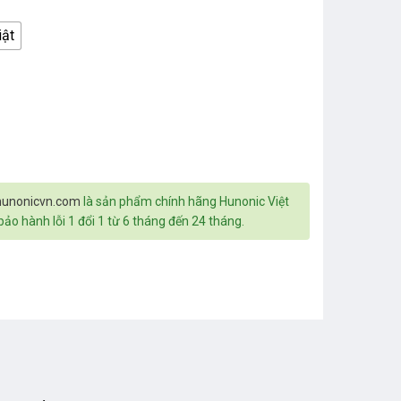
iật
ượng
hunonicvn.com
là sản phẩm chính hãng Hunonic Việt
o hành lỗi 1 đổi 1 từ 6 tháng đến 24 tháng.