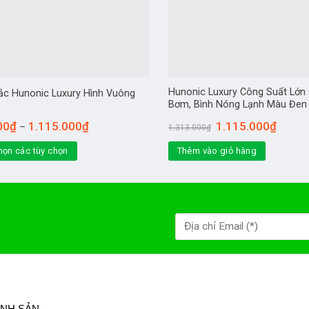
Hunonic Luxury Công Suất Lớn
ắc Hunonic Luxury Hình Vuông
Bơm, Bình Nóng Lạnh Màu Đen
00
₫
1.115.000
₫
1.115.000
₫
–
1.313.000
₫
họn các tùy chọn
Thêm vào giỏ hàng
ÀNH SẢN