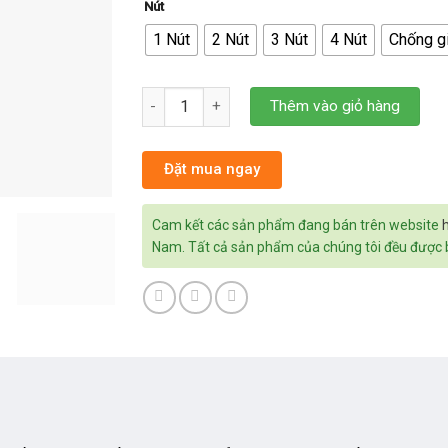
Nút
1 Nút
2 Nút
3 Nút
4 Nút
Chống g
Công Tắc Hunonic Premium Hình Vuông số l
Thêm vào giỏ hàng
Đặt mua ngay
Cam kết các sản phẩm đang bán trên website
Nam. Tất cả sản phẩm của chúng tôi đều được bả