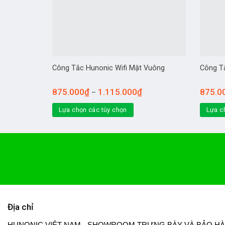
Công Tắc Hunonic Wifi Mặt Vuông
Công T
875.000
₫
1.115.000
₫
875.0
–
Lựa chọn các tùy chọn
Lựa c
Địa chỉ
HUNONIC VIỆT NAM - SHOWROOM TRƯNG BÀY VÀ BẢO H