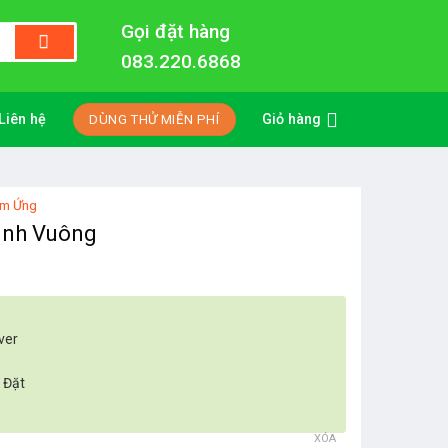
Gọi đặt hàng
083.220.6868
Liên hệ
Giỏ hàng
DÙNG THỬ MIỄN PHÍ
ảm Ứng
ình Vuông
ver
 Đặt
XÓA