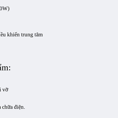
00W)
iều khiển trung tâm
ẩm:
i vỡ
 chữa điện.