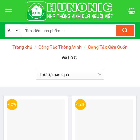
Skip
to
content
Tìm
kiếm:
Trang chủ
/
Công Tắc Thông Minh
/
Công Tắc Cửa Cuốn
LỌC
-12%
-12%