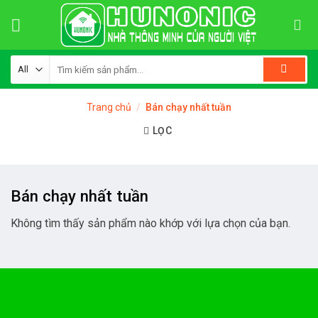
Skip
to
content
Tìm
kiếm:
Trang chủ
/
Bán chạy nhất tuần
LỌC
Bán chạy nhất tuần
Không tìm thấy sản phẩm nào khớp với lựa chọn của bạn.