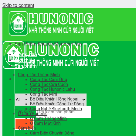
Skip to content
Sản Phẩm Khuyến Mãi Hôm Nay
Trang chủ
Giới thiệu
Sản phẩm
Công Tắc Thông Minh
Công Tắc Cảm Ứng
Công Tắc Cửa Cuốn
Công Tắc Hunonic Lahu
Công Tắc Mini
Bộ Điều Khiển Hồng Ngoại
Bộ Điều Khiển Cổng Tự Động
Công Nghệ Bluetooth Mesh
Tìm kiếm:
Ổ Cắm Hunonic
Ổ Cắm Thông Minh
Ổ Cắm Mặt Kính
Cảm biến
Cảm Biến Chuyển Động