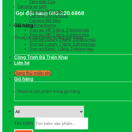
Cảm Biến Cửa
Camera an ninh
Camera Wifi Indoor
Gọi đặt hàng
083.220.6868
Camera Wifi Outdoor
Camera Wifi Mini
Giỏ hàng
Trọn Gói Smarthome
Trọn gói VIP, 3 tầng, 3 phòng ngủ
Trọn gói VIP, 2 tầng, 3 phòng ngủ
Chưa có sản phẩm trong giỏ hàng.
Trọn gói Luxury, 3 tầng, 3 phòng ngủ
Trọn gói Luxury, 1 tầng, 3 phòng ngủ
Trọn gói Basic, 1 tầng, 3 phòng ngủ.
Công Trình Đã Triển Khai
Liên hệ
Dùng thử miễn phí
Giỏ hàng
Chưa có sản phẩm trong giỏ hàng.
Tìm kiếm: