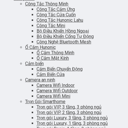
Công Tắc Thông Minh
Công Tắc Cảm Ứng
Công Tắc Cửa Cuốn
Công Tắc Hunonic Lahu
Công Tắc Mini
Bộ Điều Khiển Hồng Ngoại
Bộ Điều Khiển Cổng Tự Động
Công Nghệ Bluetooth Mesh
Ổ Cắm Hunonic
Ổ Cắm Thông Minh
Ổ Cắm Mặt Kính
Cảm biến
Cảm Biến Chuyển Động
Cảm Biến Cửa
Camera an ninh
Camera Wifi Indoor
Camera Wifi Outdoor
Camera Wifi Mini
Trọn Gói Smarthome
Trọn gói VIP, 3 tầng, 3 phòng ngủ
Trọn gói VIP, 2 tầng, 3 phòng ngủ
Trọn gói Luxury, 3 tầng, 3 phòng ngủ
Trọn gói Luxury, 1 tầng, 3 phòng ngủ