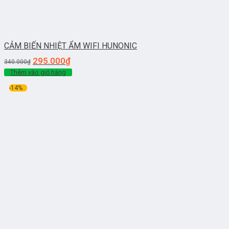
CẢM BIẾN NHIỆT ẨM WIFI HUNONIC
295.000
₫
340.000
₫
Thêm vào giỏ hàng
-14%