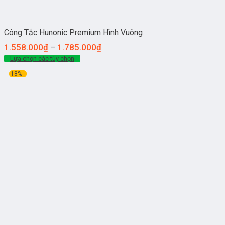
Công Tắc Hunonic Premium Hình Vuông
1.558.000
₫
1.785.000
₫
–
Lựa chọn các tùy chọn
-18%