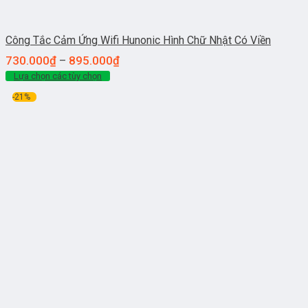
Công Tắc Cảm Ứng Wifi Hunonic Hình Chữ Nhật Có Viền
730.000
₫
895.000
₫
–
Lựa chọn các tùy chọn
-21%