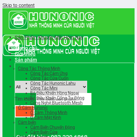
Skip to content
Sản Phẩm Khuyến Mãi Hôm Nay
Trang chủ
Giới thiệu
Sản phẩm
Công Tắc Thông Minh
Công Tắc Cảm Ứng
Công Tắc Cửa Cuốn
Công Tắc Hunonic Lahu
Công Tắc Mini
Bộ Điều Khiển Hồng Ngoại
Bộ Điều Khiển Cổng Tự Động
Tìm kiếm:
Công Nghệ Bluetooth Mesh
Ổ Cắm Hunonic
Ổ Cắm Thông Minh
Ổ Cắm Mặt Kính
Cảm biến
Cảm Biến Chuyển Động
Cảm Biến Cửa