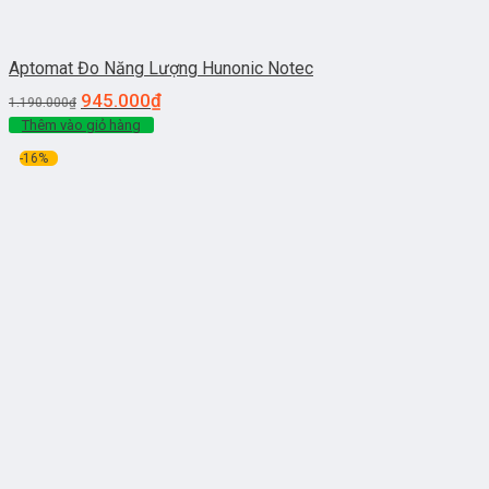
Aptomat Đo Năng Lượng Hunonic Notec
945.000
₫
1.190.000
₫
Thêm vào giỏ hàng
-16%