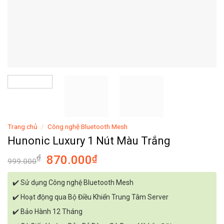
Trang chủ
/
Công nghệ Bluetooth Mesh
Hunonic Luxury 1 Nút Màu Trắng
₫
870.000
₫
999.000
✔️
Sử dụng Công nghệ Bluetooth Mesh
✔️ Hoạt động qua Bộ Điều Khiển Trung Tâm Server
✔️ Bảo Hành 12 Tháng