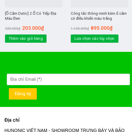
[Ổ Cắm Datic] 2 Ổ Có Tiếp Địa
Công tắc thông minh kèm ổ cắm
Màu Đen
có điều khiển màu trắng
203.000
₫
895.000
₫
230.000
₫
1.105.000
₫
Thêm vào giỏ hàng
Lựa chọn các tùy chọn
Địa chỉ
HUNONIC VIỆT NAM - SHOWROOM TRƯNG BÀY VÀ BẢO