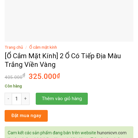
Trang chủ
/
Ổ cắm mặt kính
[Ổ Cắm Mặt Kính] 2 Ổ Có Tiếp Địa Màu
Trắng Viền Vàng
₫
325.000
₫
405.000
Còn hàng
[Ổ Cắm Mặt Kính] 2 Ổ Có Tiếp Địa Màu Trắng Viền Vàng số lượng
Thêm vào giỏ hàng
Đặt mua ngay
Cam kết các sản phẩm đang bán trên website
hunonicvn.com